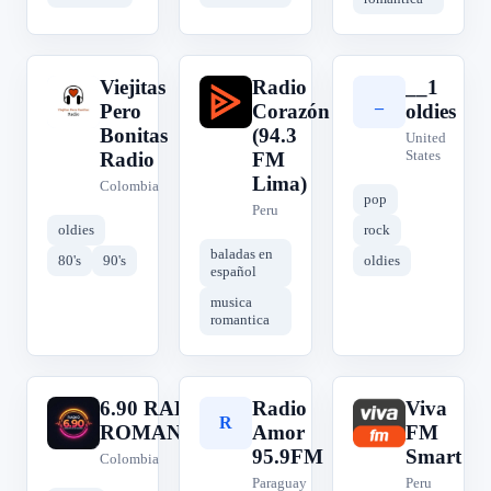
Viejitas
Radio
__1
V
R
_
Pero
Corazón
oldies
Bonitas
(94.3
United
States
Radio
FM
Lima)
Colombia
pop
Peru
oldies
rock
baladas en
80's
90's
oldies
español
musica
romantica
6.90 RADIO
Radio
Viva
6
R
V
ROMANTICAS
Amor
FM
95.9FM
Smart
Colombia
Paraguay
Peru