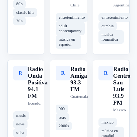
80's
Chile
Argentina
classic hits
entretenimiento
entretenimiento
70's
adult
cumbia
contemporary
musica
música en
romantica
español
Radio
Radio
Radio
R
R
R
Onda
Amiga
Centro
Positiva
93.3
San
94.1
FM
Luis
FM
93.9
Guatemala
FM
Ecuador
90's
Mexico
music
retro
mexico
news
2000s
música en
salsa
español