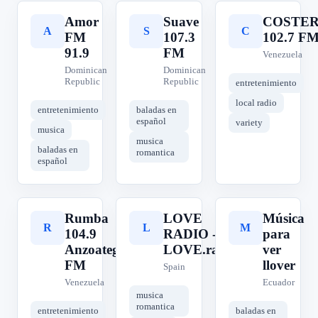
Amor
Suave
COSTE
A
S
C
FM
107.3
102.7 F
91.9
FM
Venezuela
Dominican
Dominican
Republic
Republic
entretenimiento
local radio
entretenimiento
baladas en
español
variety
musica
musica
baladas en
romantica
español
Rumba
LOVE
Música
R
L
M
104.9
RADIO -
para
Anzoategui
LOVE.radio
ver
FM
llover
Spain
Venezuela
Ecuador
musica
romantica
entretenimiento
baladas en