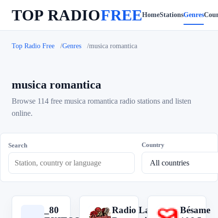
TOP RADIO
FREE
Home
Stations
Genres
Coun
Top Radio Free
Genres
musica romantica
musica romantica
Browse 114 free musica romantica radio stations and listen
online.
Country
Search
_80
Radio La
Bésame
_
R
B