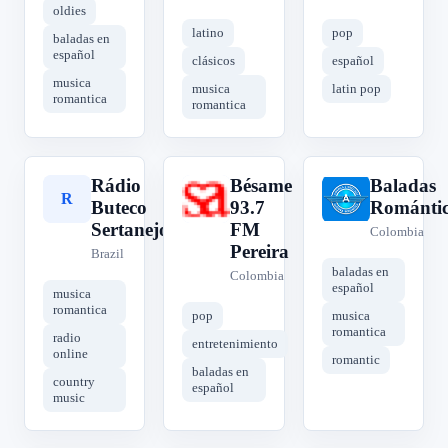
oldies
latino
pop
baladas en
español
clásicos
español
musica
musica
latin pop
romantica
romantica
Rádio
Bésame
Baladas
R
B
B
Buteco
93.7
Romántic
Sertanejo
FM
Colombia
Pereira
Brazil
baladas en
Colombia
español
musica
romantica
pop
musica
romantica
radio
entretenimiento
online
romantic
baladas en
country
español
music