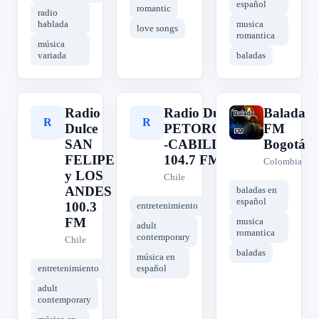
español
romantic
radio
hablada
musica
love songs
romantica
música
variada
baladas
Radio
Radio Dulce
Balada
R
R
B
Dulce
PETORCA-
FM
SAN
-CABILDO
Bogotá
FELIPE
104.7 FM
Colombia
y LOS
Chile
ANDES
baladas en
español
100.3
entretenimiento
FM
musica
adult
romantica
contemporary
Chile
baladas
música en
entretenimiento
español
adult
contemporary