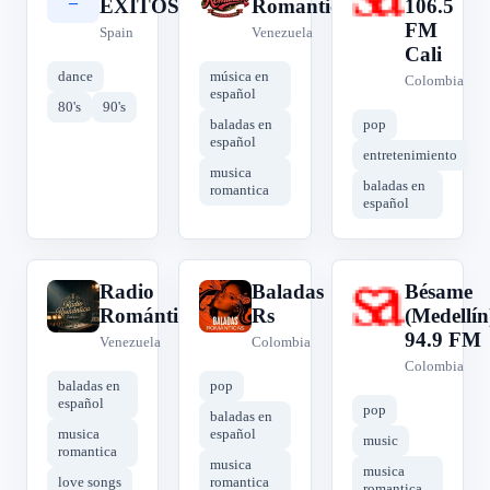
EXITOS
Romantica
106.5
FM
Spain
Venezuela
Cali
dance
música en
Colombia
español
80's
90's
baladas en
pop
español
entretenimiento
musica
baladas en
romantica
español
Radio
Baladas
Bésame
R
B
B
Romántica
Rs
(Medellín
94.9 FM
Venezuela
Colombia
Colombia
baladas en
pop
español
pop
baladas en
musica
español
music
romantica
musica
musica
love songs
romantica
romantica