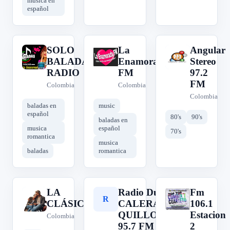
música en
español
SOLO
La
Angular
S
L
A
BALADAS
Enamorada
Stereo
RADIO
FM
97.2
FM
Colombia
Colombia
Colombia
baladas en
music
español
80's
90's
baladas en
musica
español
70's
romantica
musica
baladas
romantica
LA
Radio Dulce
Fm
L
R
F
CLÁSICA
CALERA -
106.1
QUILLOTA
Estacion
Colombia
95.7 FM
2