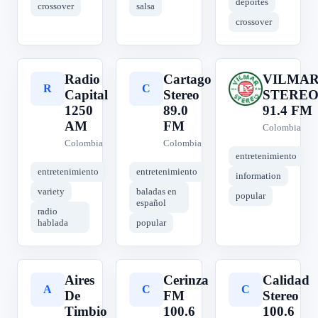
deportes
crossover
salsa
crossover
Radio
Cartago
VILMA
R
C
V
Capital
Stereo
STERE
1250
89.0
91.4 FM
AM
FM
Colombia
Colombia
Colombia
entretenimiento
entretenimiento
entretenimiento
information
variety
baladas en
popular
español
radio
hablada
popular
Aires
Cerinza
Calidad
A
C
C
De
FM
Stereo
Timbio
100.6
100.6