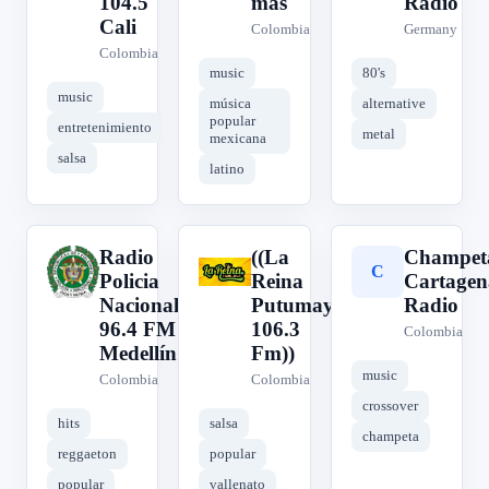
104.5
más
Radio
Cali
Colombia
Germany
Colombia
music
80's
music
música
alternative
popular
entretenimiento
metal
mexicana
salsa
latino
Radio
((La
Champet
R
(
C
Policia
Reina
Cartagen
Nacional
Putumayo
Radio
96.4 FM
106.3
Colombia
Medellín
Fm))
music
Colombia
Colombia
crossover
hits
salsa
champeta
reggaeton
popular
popular
vallenato