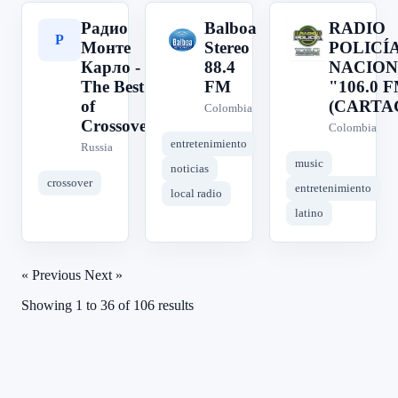
Радио
Balboa
RADIO
Р
B
R
Монте
Stereo
POLICÍ
Карло -
88.4
NACION
The Best
FM
"106.0 
of
(CARTA
Colombia
Crossover
Colombia
entretenimiento
Russia
music
noticias
crossover
entretenimiento
local radio
latino
« Previous
Next »
Showing
1
to
36
of
106
results