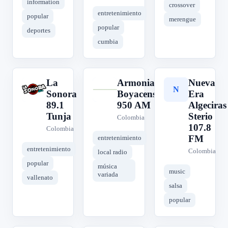
information
crossover
entretenimiento
popular
merengue
popular
deportes
cumbia
La
Armonias
Nueva
L
A
N
Sonora
Boyacenses
Era
89.1
950 AM
Algeciras
Tunja
Sterio
Colombia
107.8
Colombia
FM
entretenimiento
entretenimiento
Colombia
local radio
popular
música
music
variada
vallenato
salsa
popular