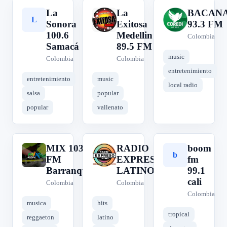
La
La
BACAN
L
L
B
Sonora
Exitosa
93.3 FM
100.6
Medellin
Colombia
Samacá
89.5 FM
music
Colombia
Colombia
entretenimiento
entretenimiento
music
local radio
salsa
popular
popular
vallenato
MIX 103.9
RADIO
boom
M
R
b
FM
EXPRESO
fm
Barranquilla
LATINO
99.1
cali
Colombia
Colombia
Colombia
musica
hits
tropical
reggaeton
latino