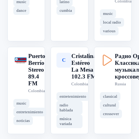
Colombia
music
latino
dance
cumbia
music
local radio
various
Puerto
Cristalina
Радио Ор
P
C
Р
Berrío
Estéreo
Классик
Stereo
La Mesa
музыкал
89.4
102.3 FM
кроссове
FM
Colombia
Russia
Colombia
entretenimiento
classical
music
radio
cultural
hablada
entretenimiento
crossover
música
noticias
variada