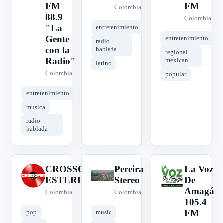
FM
FM
Colombia
88.9
Colombia
"La
entretenimiento
Gente
entretenimiento
radio
con la
hablada
regional
Radio"
mexican
latino
Colombia
popular
entretenimiento
musica
radio
hablada
CROSSOVER
Pereira
La Voz
C
P
L
ESTEREO
Stereo
De
Amagá
Colombia
Colombia
105.4
FM
pop
music