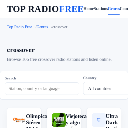
TOP RADIO
FREE
Home
Stations
Genres
Coun
Top Radio Free
Genres
crossover
crossover
Browse 106 free crossover radio stations and listen online.
Country
Search
Olímpica
Viejoteca
Ultra
O
V
U
Stéreo
y algo
Dark