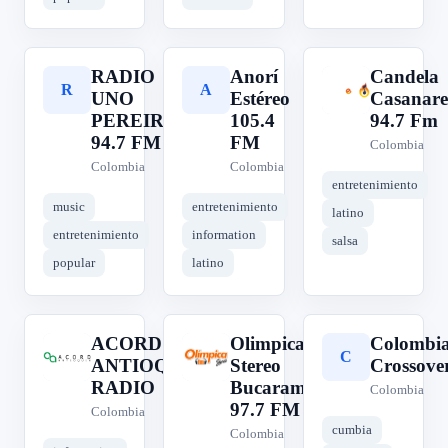
RADIO
Anorí
Candela
R
A
C
UNO
Estéreo
Casanare
PEREIRA
105.4
94.7 Fm
94.7 FM
FM
Colombia
Colombia
Colombia
entretenimiento
music
entretenimiento
latino
entretenimiento
information
salsa
popular
latino
ACORD
Olimpica
Colombi
A
O
C
ANTIOQUIA
Stereo
Crossove
RADIO
Bucaramanga
Colombia
97.7 FM
Colombia
cumbia
Colombia