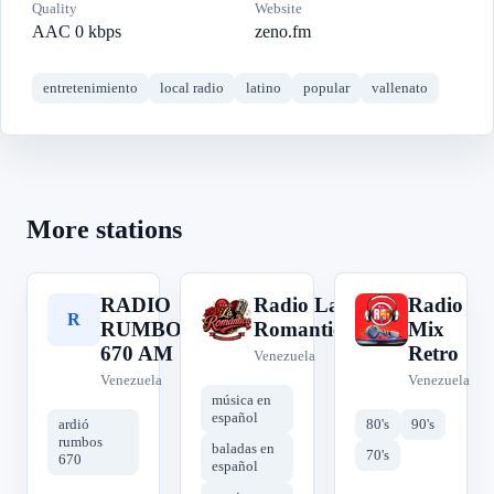
Quality
Website
AAC 0 kbps
zeno.fm
entretenimiento
local radio
latino
popular
vallenato
More stations
RADIO
Radio La
Radio
R
R
R
RUMBOS
Romantica
Mix
670 AM
Retro
Venezuela
Venezuela
Venezuela
música en
español
ardió
80's
90's
rumbos
baladas en
70's
670
español