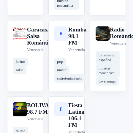
musica
romantica
Caracas.
Rumba
Radio
C
R
R
Salsa
98.1
Románti
Romántica...
FM
Venezuela
Venezuela
Venezuela
baladas en
español
latino
pop
musica
salsa
music
romantica
entretenimiento
love songs
BOLIVAR
Fiesta
B
F
98.7 FM
Latina
106.1
Venezuela
FM
music
Venezuela