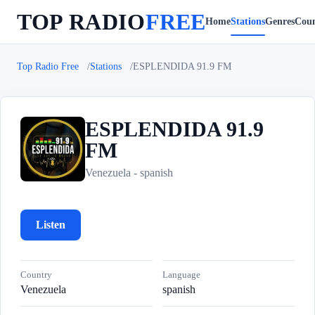
TOP RADIO
FREE
Home
Stations
Genres
Coun
Top Radio Free
Stations
ESPLENDIDA 91.9 FM
ESPLENDIDA 91.9
FM
E
Venezuela - spanish
Listen
Country
Language
Venezuela
spanish