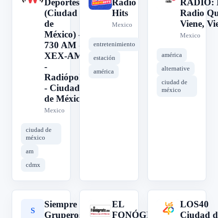
Deportes
Radio
RADIO: 
(Ciudad
Hits
Radio Q
de
Viene, Vi
Mexico
México) -
Mexico
730 AM -
entretenimiento
XEX-AM
américa
estación
-
alternative
américa
Radiópolis
ciudad de
- Ciudad
méxico
de México
Mexico
ciudad de
méxico
am
cdmx
Siempre
EL
LOS40
S
E
L
Gruperos de
FONÓGRAFO:
Ciudad d