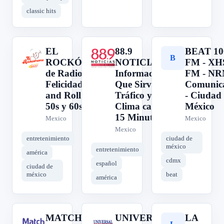
classic hits
EL
88.9
BEAT 10
E
8
B
ROCKÓDROMO
NOTICIAS:
FM - XH
de Radio
Información
FM - N
Felicidad: Rock
Que Sirve.
Comunica
and Roll de los
Tráfico y
- Ciudad
50s y 60s
Clima cada
México
15 Minutos
Mexico
Mexico
Mexico
entretenimiento
ciudad de
méxico
entretenimiento
américa
cdmx
español
ciudad de
méxico
beat
américa
MATCH
UNIVERSAL
LA