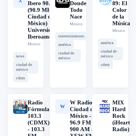
X
A
A
Ibero 90.9.1
Donde
89: El
(90.9 MHz FM,
Todo
Color
Ciudad de
Nace
de la
México)
Música
Mexico
Universidad
Mexico
Iberoamericana
entretenimiento
américa
Mexico
américa
ciudad de
ciudad de
news
méxico
méxico
ciudad de
cdmx
méxico
cdmx
Radio
W Radio
MIX
R
W
M
Fórmula
Ciudad de
Hard
103.3
México -
Rock
(CDMX)
96.9 FM /
(iHeart
- 103.3
900 AM -
Radio)
FM -
XEW-FM
-