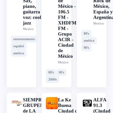
Sax,
de
Rock de
piano,
México -
México,
guitarra y
106.5
España y
voz: cool
FM -
Argentin
jazz
XHDFM-
Mexico
FM -
Mexico
Grupo
80's
ACIR -
entretenimiento
américa
Ciudad
español
90's
de
américa
México
Mexico
80's
90's
2000s
SIEMPRE
La Ke
ALFA
S
L
A
GRUPEROS
Buena
91.3
de LA
Ciudad de
(Ciudad