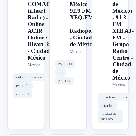
COMADRE
México -
de
(iHeart
92.9 FM -
México)
Radio) -
XEQ-FM
- 91.3
Online -
-
FM -
ACIR
Radiópolis
XHFAJ-
Online /
- Ciudad
FM -
iHeart Radio
de México
Grupo
- Ciudad de
Radio
Mexico
México
Centro -
Ciudad
estación
Mexico
de
fm
México
entretenimiento
grupera
Mexico
estación
español
entretenimiento
estación
ciudad de
méxico