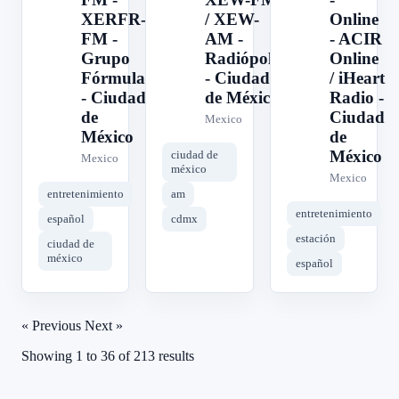
XERFR-
/ XEW-
Online
FM -
AM -
- ACIR
Grupo
Radiópolis
Online
Fórmula
- Ciudad
/ iHeart
- Ciudad
de México
Radio -
de
Ciudad
Mexico
México
de
México
ciudad de
Mexico
méxico
Mexico
entretenimiento
am
entretenimiento
español
cdmx
estación
ciudad de
méxico
español
« Previous
Next »
Showing
1
to
36
of
213
results