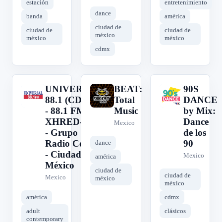
estación
entretenimiento
dance
banda
américa
ciudad de
ciudad de
ciudad de
méxico
méxico
méxico
cdmx
UNIVERSAL
BEAT:
90S
U
B
9
88.1 (CDMX)
Total
DANCE
- 88.1 FM -
Music
by Mix:
XHRED-FM
Dance
Mexico
- Grupo
de los
Radio Centro
90
dance
- Ciudad de
Mexico
américa
México
ciudad de
ciudad de
Mexico
méxico
méxico
américa
cdmx
adult
clásicos
contemporary