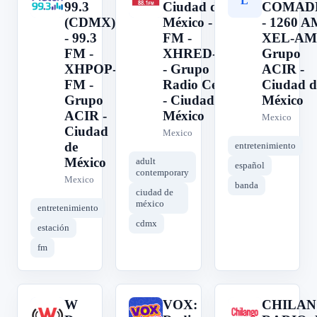
M
U
L
99.3
Ciudad de
COMAD
(CDMX)
México - 88.1
- 1260 A
- 99.3
FM -
XEL-AM 
FM -
XHRED-FM
Grupo
XHPOP-
- Grupo
ACIR -
FM -
Radio Centro
Ciudad d
Grupo
- Ciudad de
México
ACIR -
México
Mexico
Ciudad
Mexico
de
entretenimiento
México
adult
español
contemporary
Mexico
banda
ciudad de
méxico
entretenimiento
cdmx
estación
fm
W
VOX:
CHILA
W
V
C