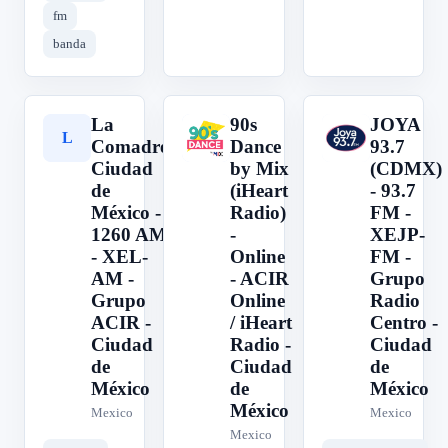
fm
banda
La
90s
JOYA
L
9
J
Comadre
Dance
93.7
Ciudad
by Mix
(CDMX)
de
(iHeart
- 93.7
México -
Radio)
FM -
1260 AM
-
XEJP-
- XEL-
Online
FM -
AM -
- ACIR
Grupo
Grupo
Online
Radio
ACIR -
/ iHeart
Centro -
Ciudad
Radio -
Ciudad
de
Ciudad
de
México
de
México
México
Mexico
Mexico
Mexico