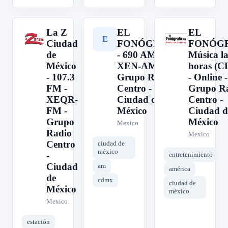
La Z
EL
EL
L
E
E
Ciudad
FONÓGRAFO
FONÓG
de
- 690 AM -
Música la
México
XEN-AM -
horas (
- 107.3
Grupo Radio
- Online -
FM -
Centro -
Grupo R
XEQR-
Ciudad de
Centro -
FM -
México
Ciudad d
Grupo
México
Mexico
Radio
Mexico
Centro
ciudad de
méxico
-
entretenimiento
Ciudad
am
américa
de
cdmx
ciudad de
México
méxico
Mexico
estación