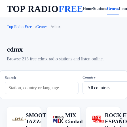
TOP RADIO
FREE
Home
Stations
Genres
Coun
Top Radio Free
Genres
cdmx
cdmx
Browse 213 free cdmx radio stations and listen online.
Country
Search
SMOOTH
MIX
ROCK E
S
M
R
JAZZ:
Ciudad
ESPAÑO