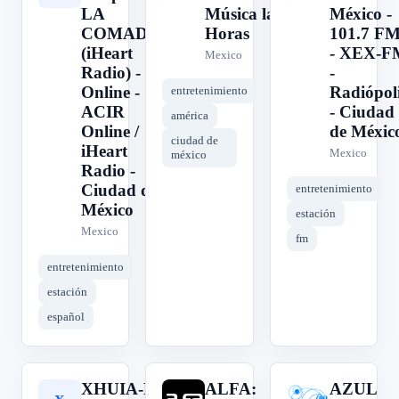
LA
Música las 24
México -
COMADRE
Horas
101.7 F
(iHeart
- XEX-F
Mexico
Radio) -
-
Online -
Radiópol
entretenimiento
ACIR
- Ciudad
américa
Online /
de Méxic
ciudad de
iHeart
Mexico
méxico
Radio -
Ciudad de
entretenimiento
México
estación
Mexico
fm
entretenimiento
estación
español
XHUIA-FM
ALFA:
AZUL