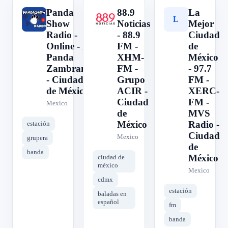
Panda
88.9
La
P
8
L
Show
Noticias
Mejor
Radio -
- 88.9
Ciudad
Online - El
FM -
de
Panda
XHM-
México
Zambrano
FM -
- 97.7
- Ciudad
Grupo
FM -
de México
ACIR -
XERC-
Ciudad
FM -
Mexico
de
MVS
México
Radio -
estación
Ciudad
Mexico
grupera
de
banda
México
ciudad de
méxico
Mexico
cdmx
estación
baladas en
español
fm
banda