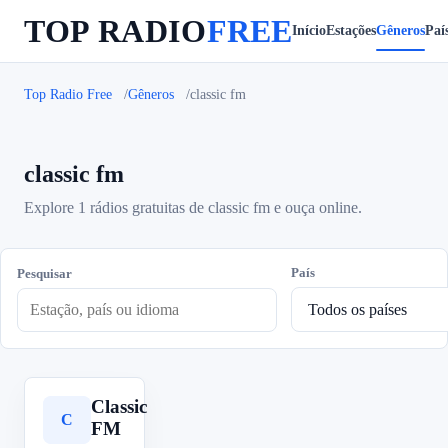
TOP RADIO
FREE
Início
Estações
Gêneros
Paí
Top Radio Free
Gêneros
classic fm
classic fm
Explore 1 rádios gratuitas de classic fm e ouça online.
País
Pesquisar
Classic
C
FM