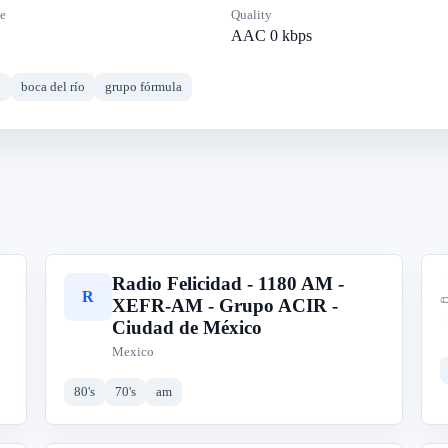
e
Quality
AAC 0 kbps
1
boca del río
grupo fórmula
Radio Felicidad - 1180 AM -
R
XEFR-AM - Grupo ACIR -
Ciudad de México
Mexico
80's
70's
am