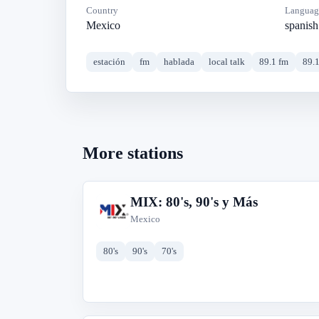
Country
Languag
Mexico
spanish
estación
fm
hablada
local talk
89.1 fm
89.
More stations
MIX: 80's, 90's y Más
M
Mexico
80's
90's
70's