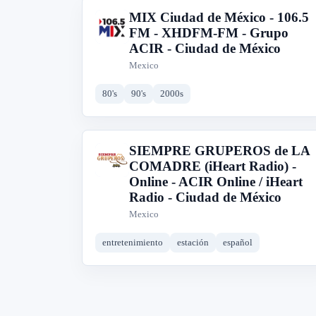
MIX Ciudad de México - 106.5
M
FM - XHDFM-FM - Grupo
ACIR - Ciudad de México
Mexico
80's
90's
2000s
SIEMPRE GRUPEROS de LA
S
COMADRE (iHeart Radio) -
Online - ACIR Online / iHeart
Radio - Ciudad de México
Mexico
entretenimiento
estación
español