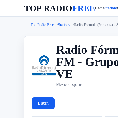
TOP RADIO
FREE
Home
Stations
Top Radio Free
Stations
Radio Fórmula (Veracruz) -
Radio Fórm
FM - Grupo 
R
VE
Mexico - spanish
Listen