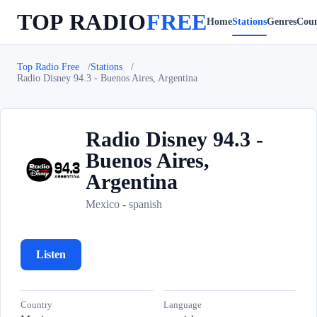
TOP RADIO
FREE
Home
Stations
Genres
Coun
Top Radio Free
Stations
Radio Disney 94.3 - Buenos Aires, Argentina
Radio Disney 94.3 -
Buenos Aires,
R
Argentina
Mexico - spanish
Listen
Country
Language