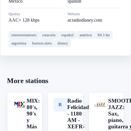
Mexico
spanish
Quality
Website
AAC+ 128 kbps
ar.radiodisney.com
entretenimiento
estación
español
américa
94.3 fm
argentina
buenos aires
disney
More stations
MIX:
Radio
SMOOT
M
R
S
80's,
Felicidad
JAZZ:
90's
- 1180
Sax,
y
AM -
piano,
Más
XEFR-
guitarra 