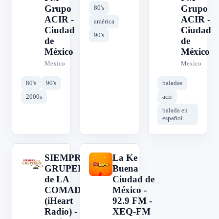
Grupo
Grupo
80's
ACIR -
ACIR -
américa
Ciudad
Ciudad
90's
de
de
México
México
Mexico
Mexico
80's
90's
baladas
2000s
acir
balada en
español
SIEMPRE
La Ke
S
L
GRUPEROS
Buena
de LA
Ciudad de
COMADRE
México -
(iHeart
92.9 FM -
Radio) -
XEQ-FM