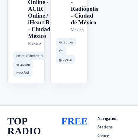
Online -
-
ACIR
Radiópolis
Online /
- Ciudad
iHeart Radio
de México
- Ciudad de
Mexico
México
estación
Mexico
fm
entretenimiento
grupera
estación
español
TOP
FREE
Navigation
Stations
RADIO
Genres