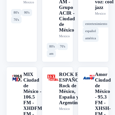
AM -
voz: cool
Mexico
Grupo
jazz
ACIR -
80's
90's
Mexico
Ciudad
70's
de
entretenimiento
México
español
Mexico
américa
80's
70's
am
MIX
ROCK EN
Amor
M
R
A
Ciudad
ESPAÑOL:
Ciudad
de
Rock de
de
México -
México,
México
106.5
España y
- 95.3
FM -
Argentina
FM -
XHDFM-
XHSH-
Mexico
FM -
FM -