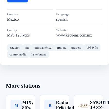
Country
Language
Mexico
spanish
Quality
Website
MP3 128 kbps
www.kebuena.com.mx
estación
fm
latinoamérica
grupera
grupero
103.9 fm
cuatro media
la ke buena
More stations
MIX:
Radio
SMOOT
M
R
S
80's,
Felicidad
JAZZ: