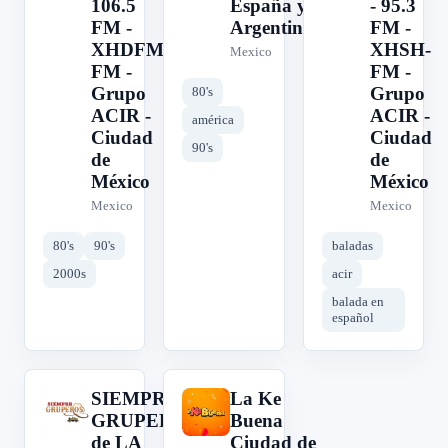
106.5
España y
- 95.3
FM -
Argentina
FM -
XHDFM-
XHSH-
Mexico
FM -
FM -
Grupo
Grupo
80's
ACIR -
ACIR -
américa
Ciudad
Ciudad
90's
de
de
México
México
Mexico
Mexico
80's
90's
baladas
2000s
acir
balada en
español
SIEMPRE
La Ke
S
L
GRUPEROS
Buena
de LA
Ciudad de