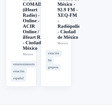
COMADRE
México -
(iHeart
92.9 FM -
Radio) -
XEQ-FM
Online -
-
ACIR
Radiópolis
Online /
- Ciudad
iHeart Radio
de México
- Ciudad de
Mexico
México
estación
Mexico
fm
entretenimiento
grupera
estación
español