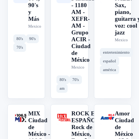
90's
- 1180
Sax,
y
AM -
piano,
Más
XEFR-
guitarra 
AM -
voz: cool
Mexico
Grupo
jazz
ACIR -
80's
90's
Mexico
Ciudad
70's
de
entretenimiento
México
español
Mexico
américa
80's
70's
am
MIX
ROCK EN
Amor
M
R
A
Ciudad
ESPAÑOL:
Ciudad
de
Rock de
de
México -
México,
México