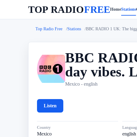
TOP RADIO
FREE
Home
Stations
Top Radio Free
Stations
BBC RADIO 1 UK: The biggest
BBC RADIO 
day vibes. 
B
Mexico - english
Listen
Country
Languag
Mexico
english