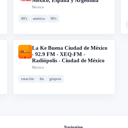
México, España y Argentina
Mexico
80's
américa
90's
La Ke Buena Ciudad de México
L
- 92.9 FM - XEQ-FM -
Radiópolis - Ciudad de México
Mexico
estación
fm
grupera
Navigation