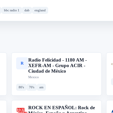
bbc radio 1
dab
england
Radio Felicidad - 1180 AM -
R
XEFR-AM - Grupo ACIR -
Ciudad de México
Mexico
80's
70's
am
ROCK EN ESPAÑOL: Rock de
R