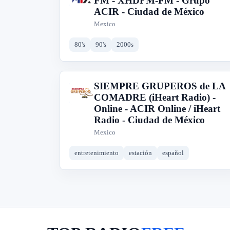
FM - XHDFM-FM - Grupo
ACIR - Ciudad de México
Mexico
80's
90's
2000s
SIEMPRE GRUPEROS de LA
S
COMADRE (iHeart Radio) -
Online - ACIR Online / iHeart
Radio - Ciudad de México
Mexico
entretenimiento
estación
español