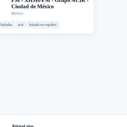
FM - XHSH-FM - Grupo ACIR -
Ciudad de México
Mexico
baladas
acir
balada en español
Related sites