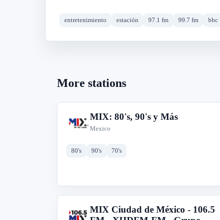
entretenimiento
estación
97.1 fm
99.7 fm
bbc
More stations
MIX: 80's, 90's y Más
M
Mexico
80's
90's
70's
MIX Ciudad de México - 106.5
M