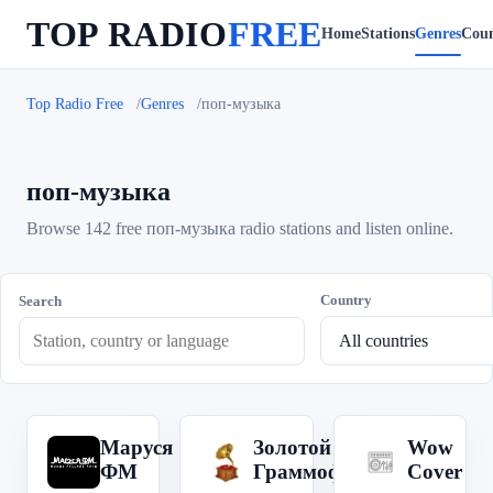
TOP RADIO
FREE
Home
Stations
Genres
Coun
Top Radio Free
Genres
поп-музыка
поп-музыка
Browse 142 free поп-музыка radio stations and listen online.
Country
Search
Маруся
Золотой
Wow
М
З
W
ФМ
Граммофон
Cover