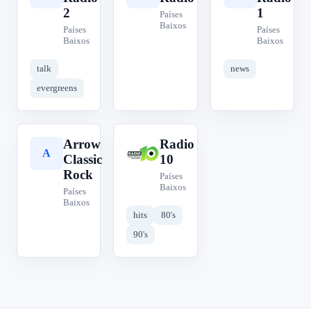
2
1
Países
Baixos
Países
Países
Baixos
Baixos
talk
news
evergreens
Arrow
Radio
A
R
Classic
10
Rock
Países
Baixos
Países
Baixos
hits
80's
90's