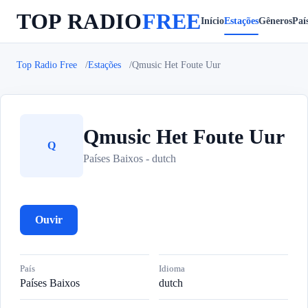
TOP RADIO
FREE
Início
Estações
Gêneros
Paí
Top Radio Free
Estações
Qmusic Het Foute Uur
Qmusic Het Foute Uur
Q
Países Baixos - dutch
Ouvir
País
Idioma
Países Baixos
dutch