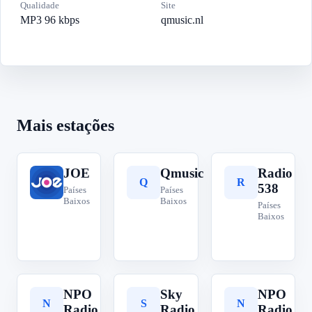
Qualidade
Site
MP3 96 kbps
qmusic.nl
Mais estações
JOE
Qmusic
Radio
J
Q
R
538
Países
Países
Baixos
Baixos
Países
Baixos
NPO
Sky
NPO
N
S
N
Radio
Radio
Radio