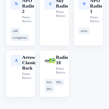
NPO
Sky
NPO
N
S
N
Radio
Radio
Radio
2
1
Países
Baixos
Países
Países
Baixos
Baixos
talk
news
evergreens
Arrow
Radio
A
R
Classic
10
Rock
Países
Baixos
Países
Baixos
hits
80's
90's