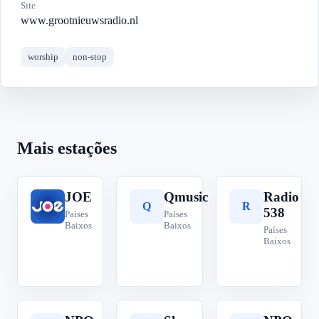
Site
www.grootnieuwsradio.nl
worship
non-stop
Mais estações
JOE
Qmusic
Radio
J
Q
R
538
Países
Países
Baixos
Baixos
Países
Baixos