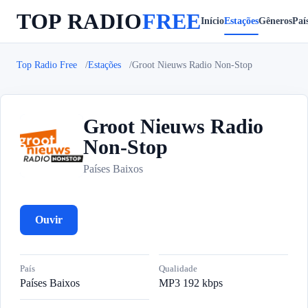
TOP RADIO
FREE
Início
Estações
Gêneros
Paí
Top Radio Free
Estações
Groot Nieuws Radio Non-Stop
Groot Nieuws Radio
Non-Stop
G
Países Baixos
Ouvir
País
Qualidade
Países Baixos
MP3 192 kbps