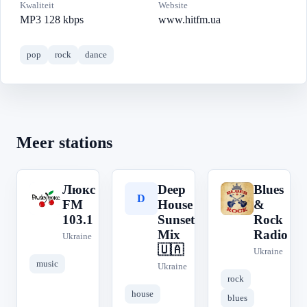
Kwaliteit
Website
MP3 128 kbps
www.hitfm.ua
pop
rock
dance
Meer stations
Люкс
Deep
Blues
Л
D
B
FМ
House
&
103.1
Sunset
Rock
Mix
Radio
Ukraine
🇺🇦
Ukraine
music
Ukraine
rock
house
blues