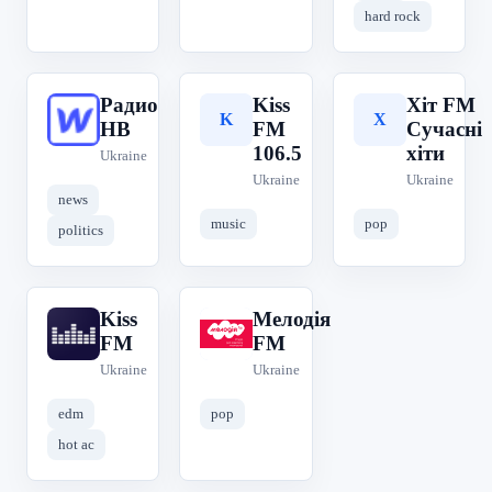
hard rock
Радио
Kiss
Хіт FM
Р
K
Х
НВ
FM
Сучасні
106.5
хіти
Ukraine
Ukraine
Ukraine
news
music
pop
politics
Kiss
Мелодія
K
М
FM
FM
Ukraine
Ukraine
edm
pop
hot ac