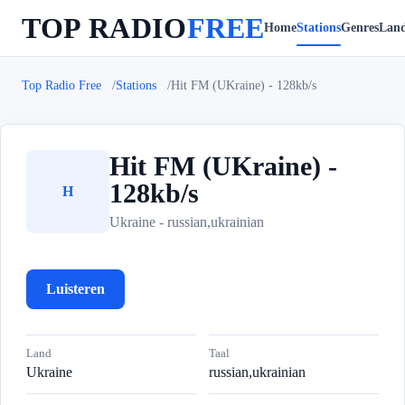
TOP RADIO
FREE
Home
Stations
Genres
Lan
Top Radio Free
Stations
Hit FM (UKraine) - 128kb/s
Hit FM (UKraine) -
128kb/s
H
Ukraine - russian,ukrainian
Luisteren
Land
Taal
Ukraine
russian,ukrainian