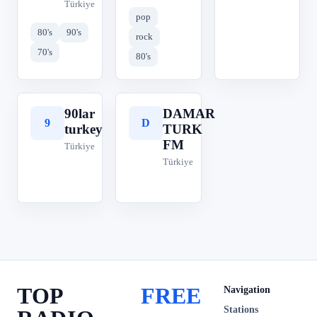
Türkiye
pop
80's
90's
rock
70's
80's
90lar
DAMAR
9
D
turkey
TURK
FM
Türkiye
Türkiye
TOP
FREE
Navigation
Stations