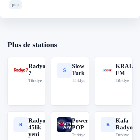
pop
Plus de stations
Radyo
Slow
KRAL
R
S
K
7
Turk
FM
Türkiye
Türkiye
Türkiye
Radyo
Power
Kafa
R
P
K
45lik
POP
Radyo
yeni
Türkiye
Türkiye