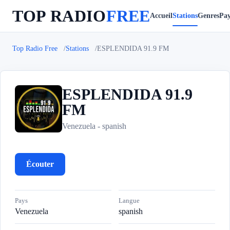
TOP RADIO
FREE
Accueil
Stations
Genres
Pay
Top Radio Free
Stations
ESPLENDIDA 91.9 FM
ESPLENDIDA 91.9
FM
E
Venezuela - spanish
Écouter
Pays
Langue
Venezuela
spanish