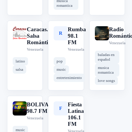
musica
romantica
Caracas.
Rumba
Radio
C
R
R
Salsa
98.1
Románti
Romántica...
FM
Venezuela
Venezuela
Venezuela
baladas en
español
latino
pop
musica
salsa
music
romantica
entretenimiento
love songs
BOLIVAR
Fiesta
B
F
98.7 FM
Latina
106.1
Venezuela
FM
music
Venezuela