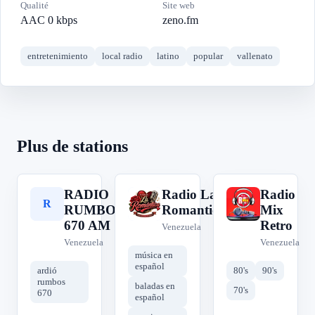
Qualité
Site web
AAC 0 kbps
zeno.fm
entretenimiento
local radio
latino
popular
vallenato
Plus de stations
RADIO
Radio La
Radio
R
R
R
RUMBOS
Romantica
Mix
670 AM
Retro
Venezuela
Venezuela
Venezuela
música en
español
ardió
80's
90's
rumbos
baladas en
70's
670
español