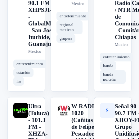
90.1 FM -
Radio C
Mexico
XHPSJI-FM
/ NTR Me
-
de
entretenimiento
GlobalMedia
Comunic
regional
- San José
- Comitá
mexican
Iturbide,
Chiapas
grupera
Guanajuato
Mexico
Mexico
entretenimiento
entretenimiento
banda
estación
banda
norteña
fm
Ultra
W RADIO
Señal 90 
U
W
S
(Toluca)
1020
90.7 FM 
- 101.3
(Cañitas
XHOY-F
FM -
de Felipe
Grupo
XHZA-
Pescador)
Unidifusi