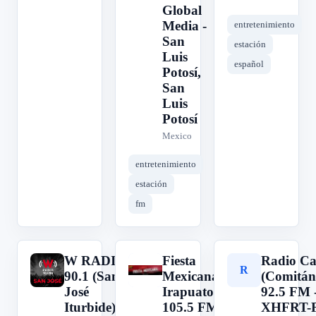
Global
Media -
entretenimiento
San
estación
Luis
español
Potosí,
San
Luis
Potosí
Mexico
entretenimiento
estación
fm
W RADIO
Fiesta
Radio C
W
F
R
90.1 (San
Mexicana
(Comitán)
José
Irapuato
92.5 FM 
Iturbide) -
105.5 FM
XHFRT-