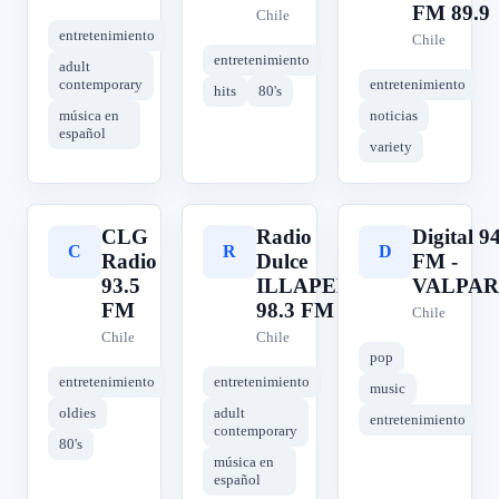
FM 89.9
Chile
entretenimiento
Chile
entretenimiento
adult
contemporary
entretenimiento
hits
80's
música en
noticias
español
variety
CLG
Radio
Digital 9
C
R
D
Radio
Dulce
FM -
93.5
ILLAPEL
VALPAR
FM
98.3 FM
Chile
Chile
Chile
pop
entretenimiento
entretenimiento
music
oldies
adult
entretenimiento
contemporary
80's
música en
español