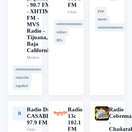
- 90.7 FM
FM
- XHTIM-
pop
Chile
FM -
music
MVS
entretenimiento
entretenimiento
Radio -
oldies
Tijuana,
80's
Baja
California
Mexico
entretenimiento
estación
español
Radio Dulce
Radio
Radio
R
R
R
CASABLANCA
13c
Cobrema
97.9 FM
102.1
-
FM
Chañara
Chile