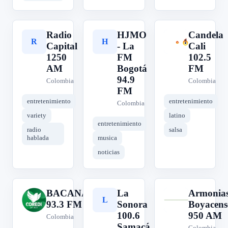
Radio
HJMO
Candela
R
H
C
Capital
- La
Cali
1250
FM
102.5
AM
Bogotá
FM
94.9
Colombia
Colombia
FM
entretenimiento
entretenimiento
Colombia
variety
latino
entretenimiento
radio
salsa
hablada
musica
noticias
BACANA
La
Armonia
B
L
A
93.3 FM
Sonora
Boyacens
100.6
950 AM
Colombia
Samacá
Colombia