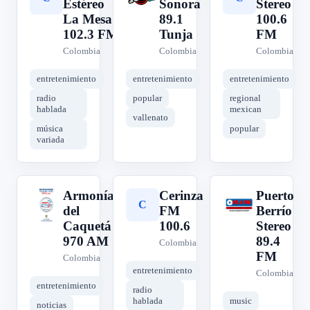
Estéreo
Sonora
Stereo
La Mesa
89.1
100.6
102.3 FM
Tunja
FM
Colombia
Colombia
Colombia
entretenimiento
entretenimiento
entretenimiento
radio
popular
regional
hablada
mexican
vallenato
música
popular
variada
Armonías
Cerinza
Puerto
A
C
P
del
FM
Berrío
Caquetá
100.6
Stereo
970 AM
89.4
Colombia
FM
Colombia
entretenimiento
Colombia
entretenimiento
radio
hablada
music
noticias