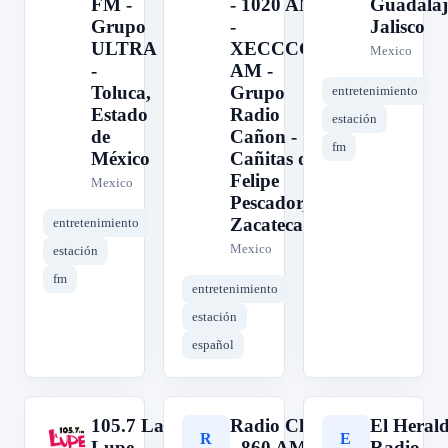
FM -
- 1020 AM
Guadalaj
Grupo
-
Jalisco
ULTRA
XECCCG-
Mexico
-
AM -
Toluca,
Grupo
entretenimiento
Estado
Radio
estación
de
Cañon -
fm
México
Cañitas de
Felipe
Mexico
Pescador,
Zacatecas
entretenimiento
Mexico
estación
fm
entretenimiento
estación
español
105.7 La
Radio Chetumal
El Heral
1
R
E
Lupe
- 860 AM -
Radio