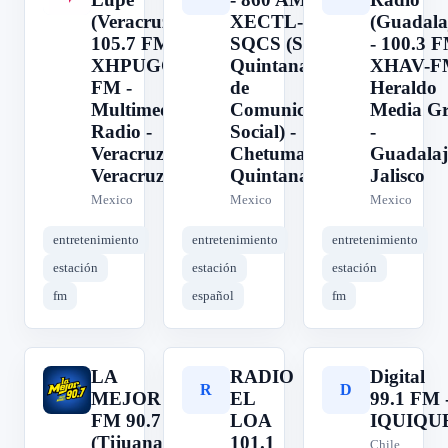
(Veracruz) -
XECTL-AM -
(Guadala
105.7 FM -
SQCS (Sistema
- 100.3 F
XHPUGC-
Quintanarroense
XHAV-F
FM -
de
Heraldo
Multimedios
Comunicación
Media G
Radio -
Social) -
-
Veracruz,
Chetumal,
Guadalaj
Veracruz
Quintana Roo
Jalisco
Mexico
Mexico
Mexico
entretenimiento
entretenimiento
entretenimiento
estación
estación
estación
fm
español
fm
LA
RADIO
Digital
L
R
D
MEJOR
EL
99.1 FM 
FM 90.7
LOA
IQUIQU
(Tijuana)
101.1
Chile