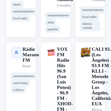
music
Colombia
entretenimiento
entretenimiento
entretenimiento
local radio
local radio
salsa
música
variada
popular
Rádio
VOX
CALI 93.
R
V
C
Marano
FM
(Los
FM
Radio
Ángeles) 
Hits
93.9 FM 
Brazil
96.9
KLLI -
(San
Meruelo
entretenimiento
Luis
Group -
entrevistas
Potosí)
Los
eclética
- 96.9
Ángeles,
FM -
Californi
XHOD-
EUA
FM -
Mexico