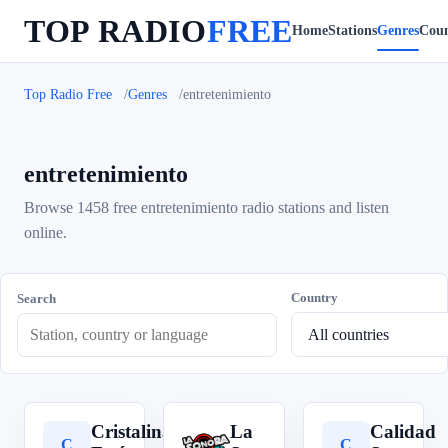
TOP RADIO
FREE
Home
Stations
Genres
Coun
Top Radio Free
Genres
entretenimiento
entretenimiento
Browse 1458 free entretenimiento radio stations and listen
online.
Country
Search
Cristalina
La
Calidad
C
L
C