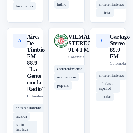
latino
entretenimiento
local radio
noticias
Aires
VILMAR
Cartago
A
V
C
De
STEREO
Stereo
Timbio
91.4 FM
89.0
FM
FM
Colombia
88.9
Colombia
"La
entretenimiento
Gente
entretenimiento
information
con la
baladas en
popular
Radio"
español
Colombia
popular
entretenimiento
musica
radio
hablada