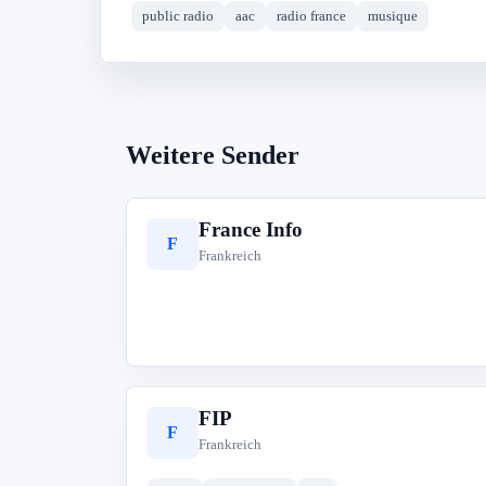
public radio
aac
radio france
musique
Weitere Sender
France Info
F
Frankreich
FIP
F
Frankreich