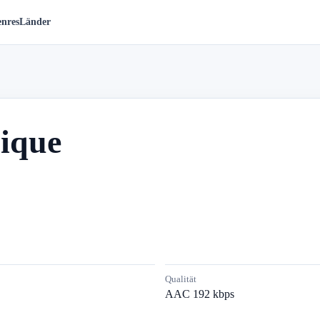
nres
Länder
ique
Qualität
AAC 192 kbps