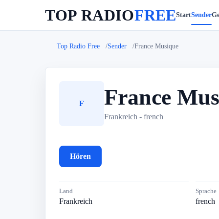
TOP RADIO
FREE
Start
Sender
Ge
Top Radio Free
Sender
France Musique
France Mus
F
Frankreich - french
Hören
Land
Sprache
Frankreich
french