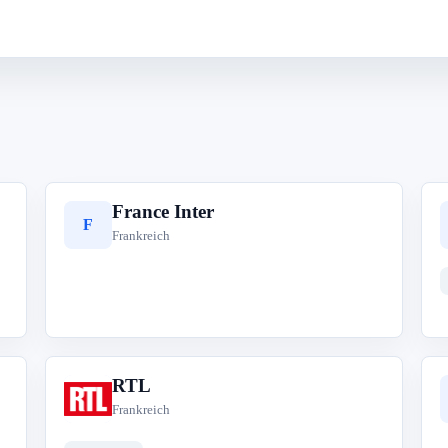
France Inter
F
Frankreich
RTL
R
Frankreich