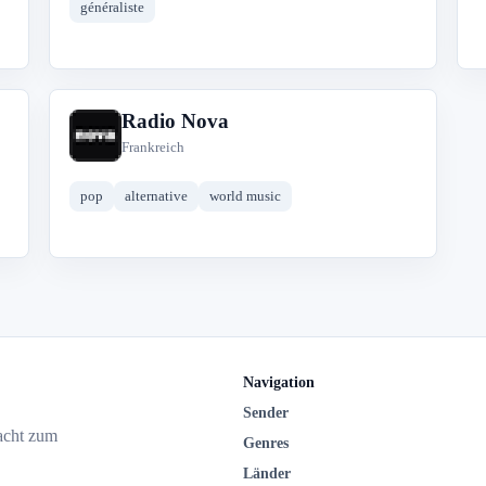
généraliste
Radio Nova
R
Frankreich
pop
alternative
world music
Navigation
Sender
acht zum
Genres
Länder