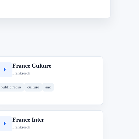
France Culture
F
Frankreich
public radio
culture
aac
France Inter
F
Frankreich